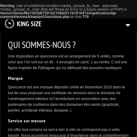
Warning
: Use of undefined constant media_upload_to_new - assumed
'media_upload_to_new' (this will throw an Error in a future version of PHP) in
/home/clients/f8e1203d67291b2108b3f11b191697a4/quinconce/wp-
content/themes/kingsize5/functions.php
on line
779
PRESTATIONS
QUI SOMMES-NOUS ?
REALISATIONS
Une disposition en quinconce est un arrangement de 5 unités, comme
6
BLOG
celui que l’on voit sur un dé : 4 arrangés en carré, 1 au centre. C’est une
figure inspirée de Pythagore qui lui attribuait des pouvoirs mystiques.
3
A PROPOS
Marque
CONTACT
Quinconce est une marque déposée créée en Novembre 2010 dans le
but de vous proposer une multitude de services dans le domaine de
l’aménagement intérieur et l’architecture en association avec des
partenaires de confiance dans des domaines très variés (graphiste,
peintre, architecte intérieur, designer..).
Service sur mesure
Un offre tout compris ne sert à rien si elle ne correspond pas à votre
besoin. Nous accordons beaucoup d’importance dans la compréhension