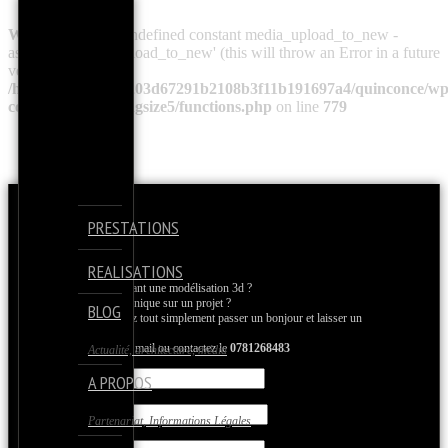
Warning
: Use of undefined constant media_upload_to_new -
assumed 'media_upload_to_new' (this will throw an Error in a future
version of PHP) in
/home/clients/f8e1203d67291b2108b3f11b191697a4/quinconce/wp
content/themes/kingsize5/functions.php
on line
779
CONTACT
PRESTATIONS
REALISATIONS
Un devis concernant une modélisation 3d ?
Une question technique sur un projet ?
BLOG
Ou vous souhaitez tout simplement passer un bonjour et laisser un
commentaire ?
Envoyez-nous un mail ou contactez le
0781268483
Actualité, architecture, média
A PROPOS
Name
E-mail
Partenariat, Informations Légales