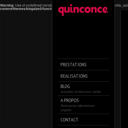
Warning
: Use of undefined constant media_upload_to_new - assumed 'media_upload
content/themes/kingsize5/functions.php
on line
779
PRESTATIONS
REALISATIONS
BLOG
Actualité, architecture, média
A PROPOS
Partenariat, Informations
Légales
CONTACT