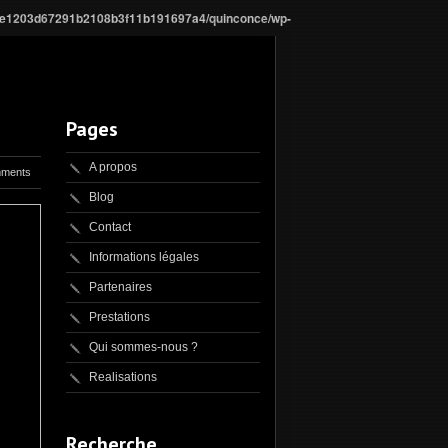
f8e1203d67291b2108b3f11b191697a4/quinconce/wp-
Pages
A propos
ments
Blog
Contact
Informations légales
Partenaires
Prestations
Qui sommes-nous ?
Realisations
Recherche